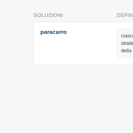
SOLUZIONI
DEFIN
paracarro
ciasc
strad
della