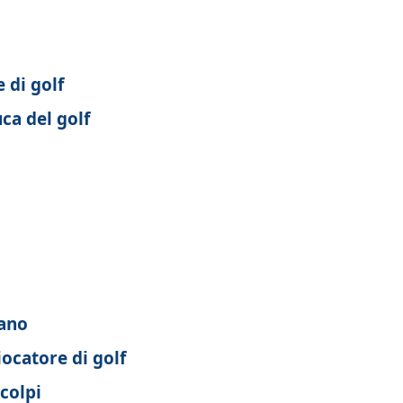
 di golf
ca del golf
iano
iocatore di golf
 colpi