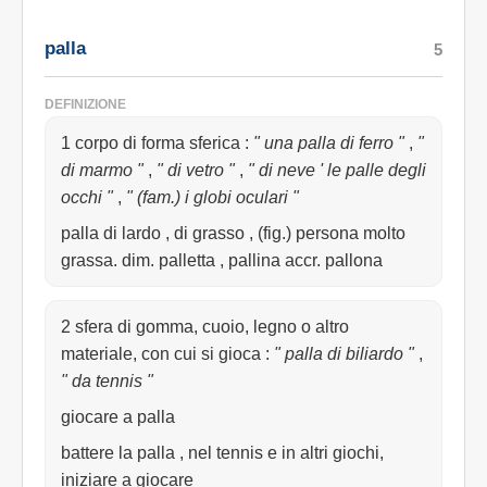
palla
5
DEFINIZIONE
1 corpo di forma sferica
:
" una palla di ferro "
,
"
di marmo "
,
" di vetro "
,
" di neve ' le palle degli
occhi "
,
" (fam.) i globi oculari "
palla di lardo , di grasso , (fig.) persona molto
grassa. dim. palletta , pallina accr. pallona
2 sfera di gomma, cuoio, legno o altro
materiale, con cui si gioca
:
" palla di biliardo "
,
" da tennis "
giocare a palla
battere la palla , nel tennis e in altri giochi,
iniziare a giocare