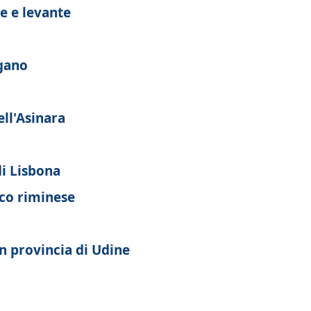
te e levante
gano
ell'Asinara
di Lisbona
ico riminese
n provincia di Udine