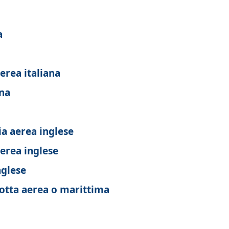
a
erea italiana
na
ia aerea inglese
erea inglese
nglese
rotta aerea o marittima