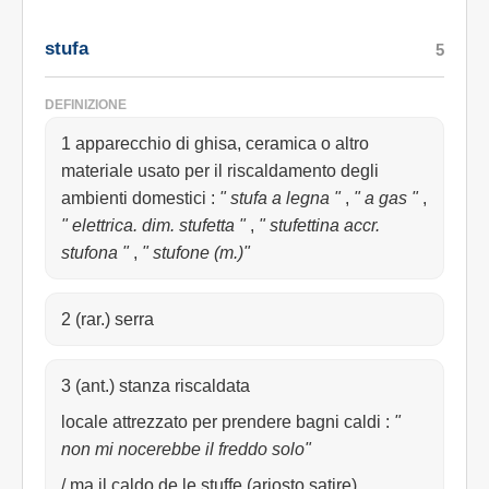
stufa
5
DEFINIZIONE
1 apparecchio di ghisa, ceramica o altro
materiale usato per il riscaldamento degli
ambienti domestici
:
" stufa a legna "
,
" a gas "
,
" elettrica. dim. stufetta "
,
" stufettina accr.
stufona "
,
" stufone (m.)"
2 (rar.) serra
3 (ant.) stanza riscaldata
locale attrezzato per prendere bagni caldi
:
"
non mi nocerebbe il freddo solo"
/ ma il caldo de le stuffe (ariosto satire).