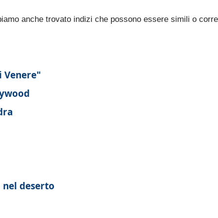
bbiamo anche trovato indizi che possono essere simili o corre
di Venere"
llywood
dra
i nel deserto