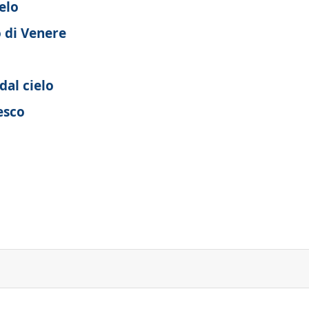
elo
o di Venere
dal cielo
esco