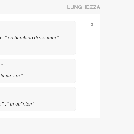
LUNGHEZZA
3
i
:
" un bambino di sei anni "
 "
diane s.m."
a "
,
" in un'interr"