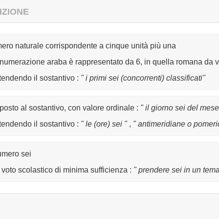
IZIONE
ero naturale corrispondente a cinque unità più una
 numerazione araba è rappresentato da 6, in quella romana da v
ntendendo il sostantivo
:
" i primi sei (concorrenti) classificati"
posto al sostantivo, con valore ordinale
:
" il giorno sei del mese
ntendendo il sostantivo
:
" le (ore) sei "
,
" antimeridiane o pomeri
numero sei
voto scolastico di minima sufficienza
:
" prendere sei in un tem