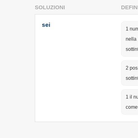
SOLUZIONI
DEFIN
sei
1 num
nella
sotti
2 pos
sotti
1 il 
come 