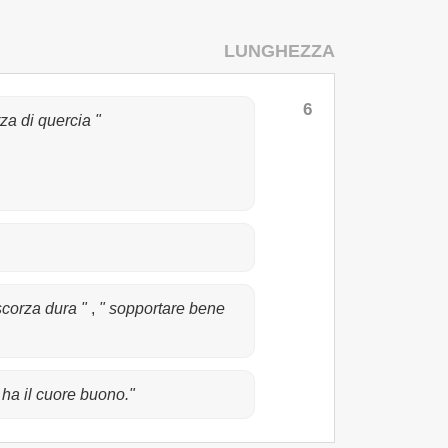
LUNGHEZZA
6
za di quercia "
scorza dura "
,
" sopportare bene
 ha il cuore buono."