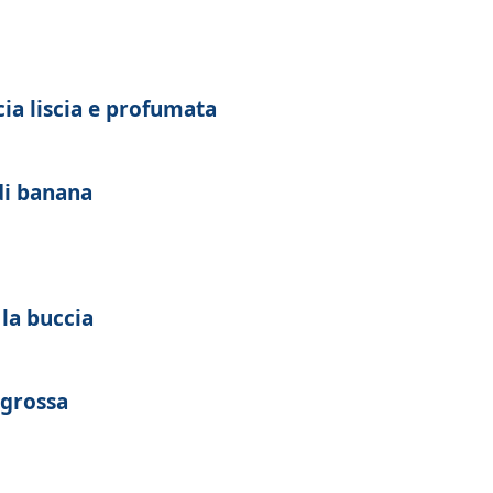
cia liscia e profumata
di banana
 la buccia
 grossa