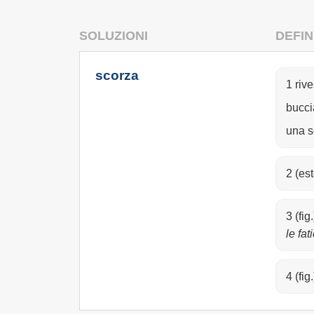
SOLUZIONI
DEFIN
scorza
1 rive
buccia
una s
2 (est
3 (fig
le fa
4 (fi