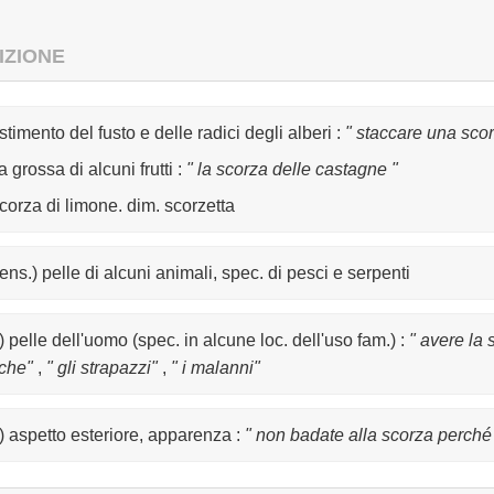
IZIONE
stimento del fusto e delle radici degli alberi
:
" staccare una scor
 grossa di alcuni frutti
:
" la scorza delle castagne "
corza di limone. dim. scorzetta
ens.) pelle di alcuni animali, spec. di pesci e serpenti
.) pelle dell'uomo (spec. in alcune loc. dell'uso fam.)
:
" avere la 
tiche"
,
" gli strapazzi"
,
" i malanni"
g.) aspetto esteriore, apparenza
:
" non badate alla scorza perché