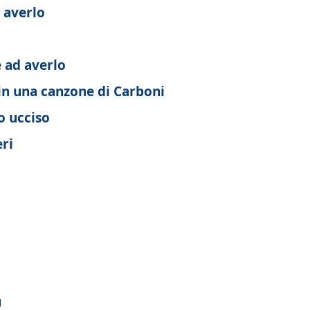
 averlo
 ad averlo
 in una canzone di Carboni
o ucciso
ri
ù