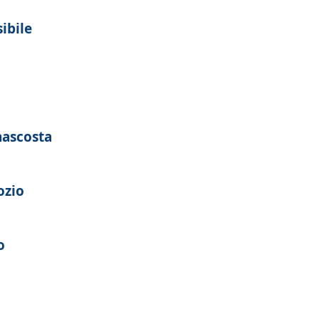
ibile
nascosta
ozio
o