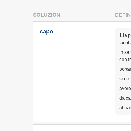
SOLUZIONI
DEFIN
capo
1 la 
facolt
in sen
con t
porta
scopri
avere 
da ca
abbas