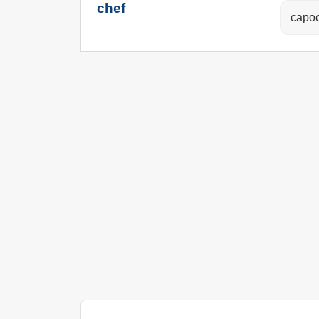
chef
capoc