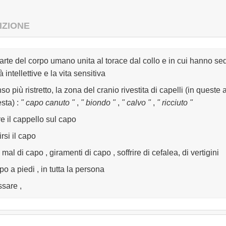
IZIONE
parte del corpo umano unita al torace dal collo e in cui hanno se
à intellettive e la vita sensitiva
so più ristretto, la zona del cranio rivestita di capelli (in queste
esta)
:
" capo canuto "
,
" biondo "
,
" calvo "
,
" ricciuto "
re il cappello sul capo
rsi il capo
mal di capo , giramenti di capo , soffrire di cefalea, di vertigini
po a piedi , in tutta la persona
sare ,