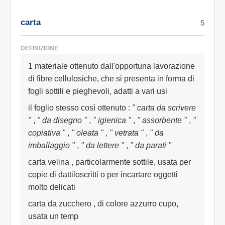
carta
5
DEFINIZIONE
1 materiale ottenuto dall'opportuna lavorazione
di fibre cellulosiche, che si presenta in forma di
fogli sottili e pieghevoli, adatti a vari usi
il foglio stesso così ottenuto
:
" carta da scrivere
"
,
" da disegno "
,
" igienica "
,
" assorbente "
,
"
copiativa "
,
" oleata "
,
" vetrata "
,
" da
imballaggio "
,
" da lettere "
,
" da parati "
carta velina , particolarmente sottile, usata per
copie di dattiloscritti o per incartare oggetti
molto delicati
carta da zucchero , di colore azzurro cupo,
usata un temp