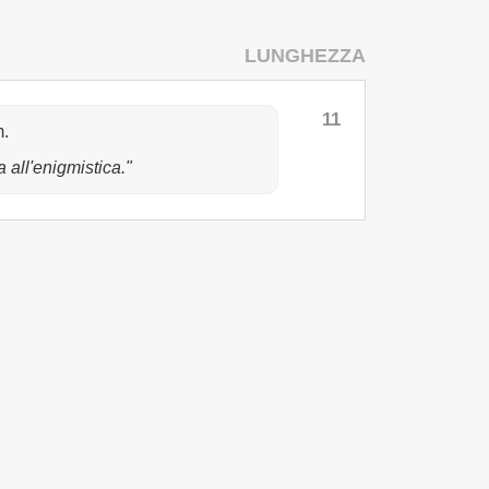
LUNGHEZZA
11
m.
 all'enigmistica."