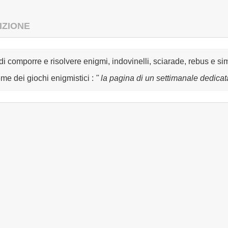
IZIONE
e di comporre e risolvere enigmi, indovinelli, sciarade, rebus e si
ieme dei giochi enigmistici
:
" la pagina di un settimanale dedicata