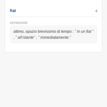
fiat
4
DEFINIZIONE
attimo, spazio brevissimo di tempo
:
" in un fiat "
,
" all'istante"
,
" immediatamente."