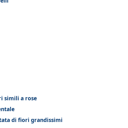
elli
 simili a rose
entale
ta di fiori grandissimi