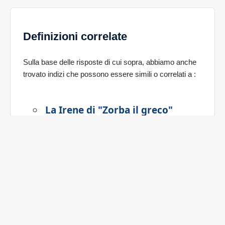
Definizioni correlate
Sulla base delle risposte di cui sopra, abbiamo anche
trovato indizi che possono essere simili o correlati a
:
La Irene di "Zorba il greco"
La danza di Zorba il Greco
Il Quinn di "Zorba il greco"
Franca attrice
Franca attrice e senatrice
Giovanna attrice
Giovanna attrice romana