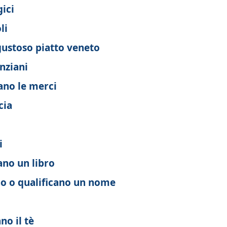
ici
li
gustoso piatto veneto
nziani
no le merci
cia
i
ano un libro
o o qualificano un nome
o il tè