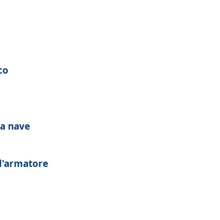
co
la nave
ll'armatore