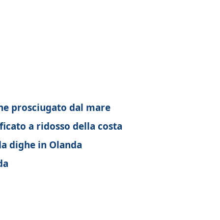
ene prosciugato dal mare
icato a ridosso della costa
da dighe in Olanda
da