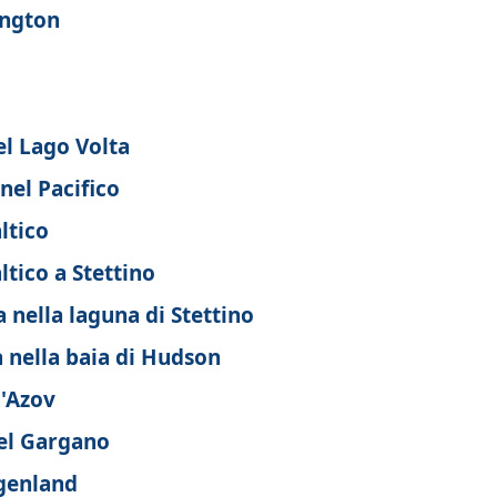
ington
el Lago Volta
nel Pacifico
ltico
ltico a Stettino
 nella laguna di Stettino
 nella baia di Hudson
d'Azov
nel Gargano
rgenland