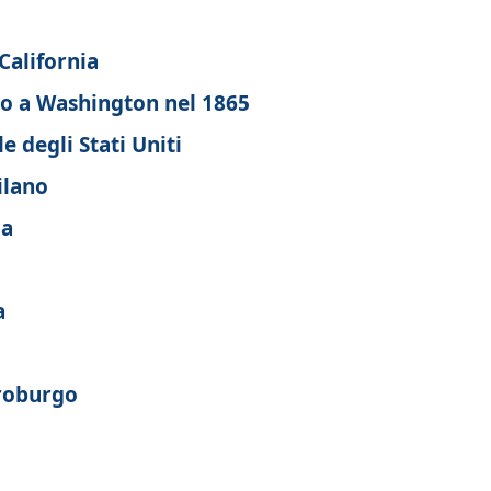
California
to a Washington nel 1865
e degli Stati Uniti
ilano
ia
a
troburgo