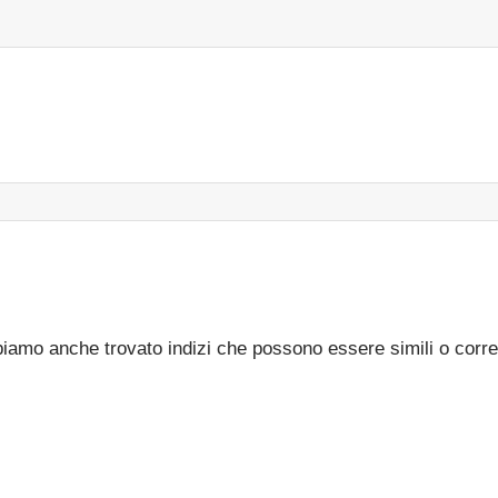
bbiamo anche trovato indizi che possono essere simili o corre