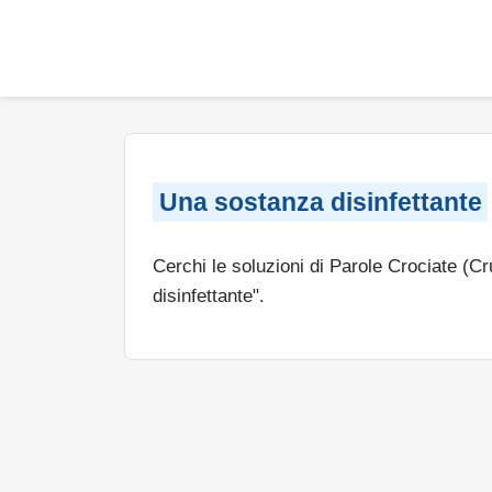
Una sostanza disinfettante
Cerchi le soluzioni di Parole Crociate (C
disinfettante".