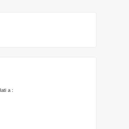
lati a
: