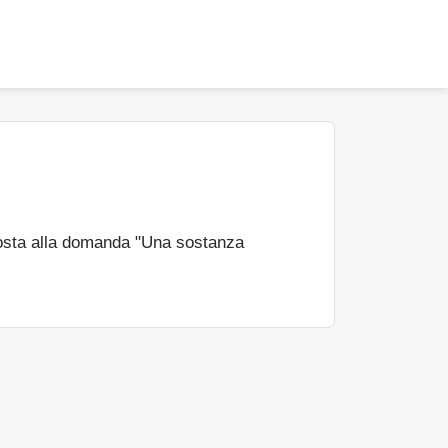
osta alla domanda "Una sostanza