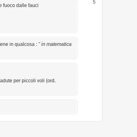
5
 fuoco dalle fauci
bene in qualcosa
:
" in matematica
ute per piccoli voli (ord.