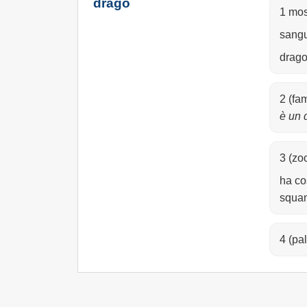
drago
1 mos
sangu
drago
2 (fa
è un 
3 (zoo
ha co
squam
4 (pa