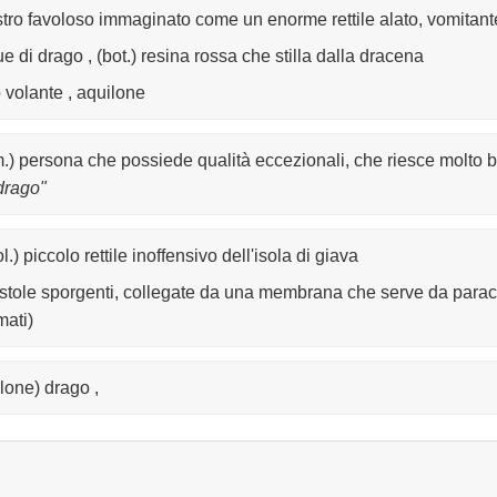
tro favoloso immaginato come un enorme rettile alato, vomitante
e di drago , (bot.) resina rossa che stilla dalla dracena
 volante , aquilone
m.) persona che possiede qualità eccezionali, che riesce molto 
drago"
l.) piccolo rettile inoffensivo dell'isola di giava
stole sporgenti, collegate da una membrana che serve da paracad
ati)
llone) drago ,