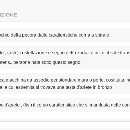
IZIONE
chio della pecora dalle caratteristiche corna a spirale
te , (astr.) costellazione e segno dello zodiaco in cui il sole tran
stens., persona nata sotto questo segno
ica macchina da assedio per sfondare mura o porte, costituita, n
alla cui estremità si trovava una testa d'ariete in bronzo
o d'ariete , (fis.) il colpo caratteristico che si manifesta nelle c