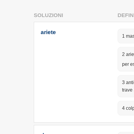
SOLUZIONI
DEFIN
ariete
1 mas
2 arie
per e
3 ant
trave 
4 colp