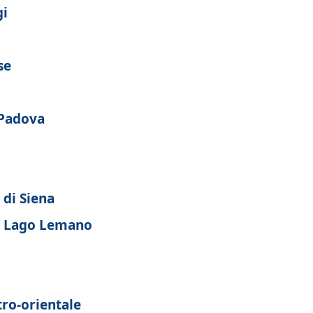
gi
se
 Padova
 di Siena
ul Lago Lemano
ro-orientale