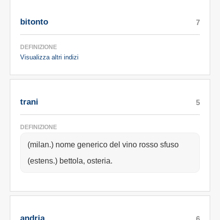
bitonto
7
DEFINIZIONE
Visualizza altri indizi
trani
5
DEFINIZIONE
(milan.) nome generico del vino rosso sfuso
(estens.) bettola, osteria.
andria
6