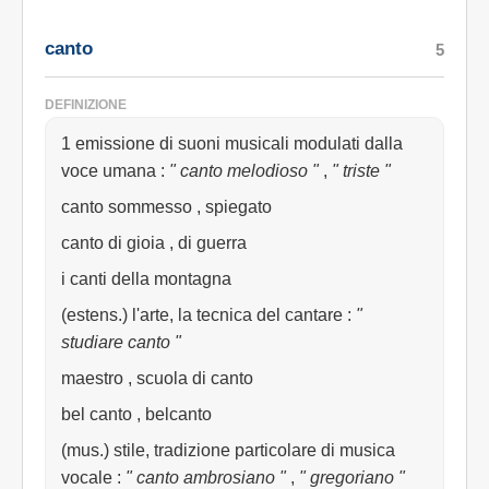
canto
5
DEFINIZIONE
1 emissione di suoni musicali modulati dalla
voce umana
:
" canto melodioso "
,
" triste "
canto sommesso , spiegato
canto di gioia , di guerra
i canti della montagna
(estens.) l'arte, la tecnica del cantare
:
"
studiare canto "
maestro , scuola di canto
bel canto , belcanto
(mus.) stile, tradizione particolare di musica
vocale
:
" canto ambrosiano "
,
" gregoriano "