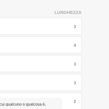
LUNGHEZZA
3
4
3
3
2
 cui qualcuno o qualcosa è,