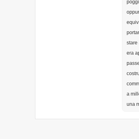
poggi
oppur
equiv
porta
stare
era a
passe
costru
comme
a mill
una m