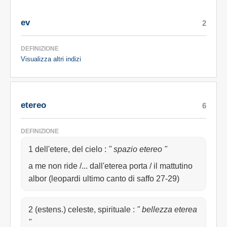
ev
2
DEFINIZIONE
Visualizza altri indizi
etereo
6
DEFINIZIONE
1 dell'etere, del cielo
:
" spazio etereo "
a me non ride /... dall'eterea porta / il mattutino
albor (leopardi ultimo canto di saffo 27-29)
2 (estens.) celeste, spirituale
:
" bellezza eterea
"