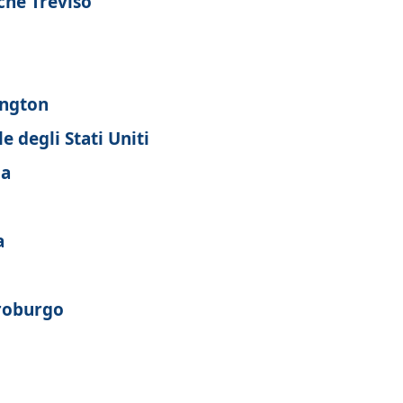
che Treviso
ington
e degli Stati Uniti
ia
a
troburgo