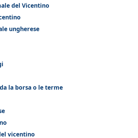
ale del Vicentino
centino
ale ungherese
gi
rda la borsa o le terme
se
ino
el vicentino