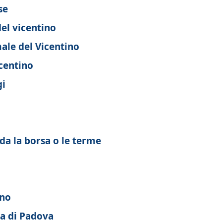
se
el vicentino
ale del Vicentino
centino
gi
rda la borsa o le terme
ino
ia di Padova