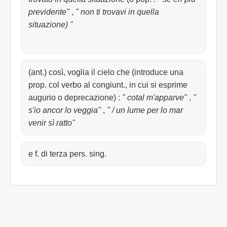
previdente"
,
" non ti trovavi in quella
situazione) "
(ant.) così, voglia il cielo che (introduce una
prop. col verbo al congiunt., in cui si esprime
augurio o deprecazione)
:
" cotal m'apparve"
,
"
s'io ancor lo veggia"
,
" / un lume per lo mar
venir sì ratto"
e f. di terza pers. sing.