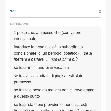
se
2
DEFINIZIONE
1 posto che, ammesso che (con valore
condizionale
introduce la protasi, cioè la subordinata
condizionale, di un periodo ipotetico)
:
" se si
metterà a parlare"
,
" non la finirà più "
se fossi in te, andrei in vacanza
se tu avessi studiato di più, saresti stato
promosso
se fosse dipeso da me, ora non ci troveremmo
a questo punto
se fossi stato più previdente, non ti saresti
trovato in quella situazione (o pop.
:
" se eri più