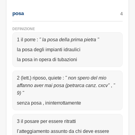
posa
4
DEFINIZIONE
1 il porre
:
" la posa della prima pietra "
la posa degli impianti idraulici
la posa in opera di tubazioni
2 (lett.) riposo, quiete
:
" non spero del mio
affanno aver mai posa (petrarca canz. cxcv"
,
"
9) "
senza posa , ininterrottamente
3 il posare per essere ritratti
l'atteggiamento assunto da chi deve essere