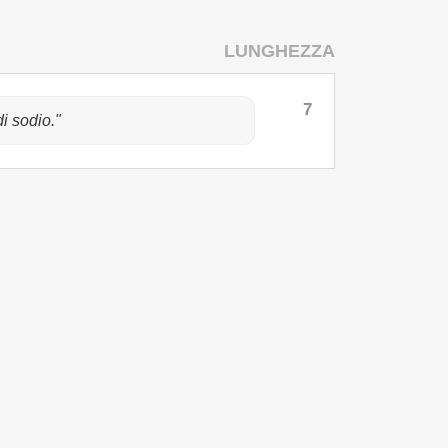
LUNGHEZZA
7
di sodio."