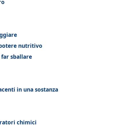
ro
aggiare
potere nutritivo
far sballare
acenti in una sostanza
ratori chimici