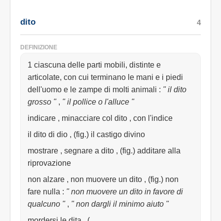
dito
4
DEFINIZIONE
1 ciascuna delle parti mobili, distinte e
articolate, con cui terminano le mani e i piedi
dell'uomo e le zampe di molti animali
:
" il dito
grosso "
,
" il pollice o l'alluce "
indicare , minacciare col dito , con l'indice
il dito di dio , (fig.) il castigo divino
mostrare , segnare a dito , (fig.) additare alla
riprovazione
non alzare , non muovere un dito , (fig.) non
fare nulla
:
" non muovere un dito in favore di
qualcuno "
,
" non dargli il minimo aiuto "
mordersi le dita , (