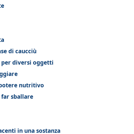
te
o
ta
ase di caucciù
 per diversi oggetti
aggiare
potere nutritivo
far sballare
acenti in una sostanza