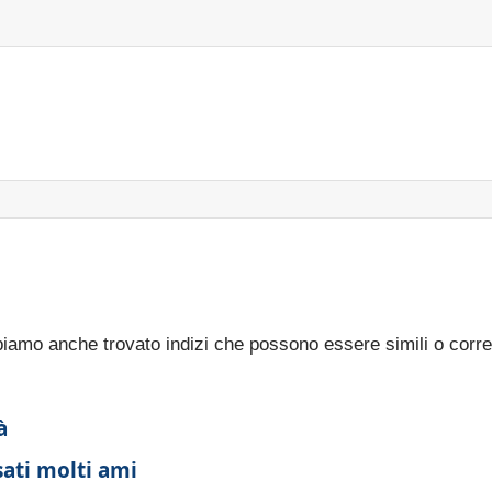
bbiamo anche trovato indizi che possono essere simili o corre
à
sati molti ami