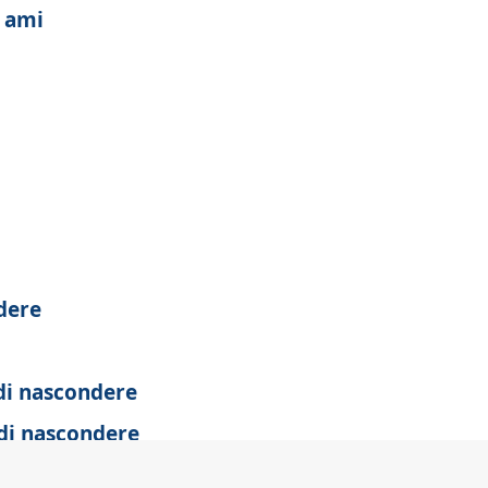
i ami
dere
 di nascondere
 di nascondere