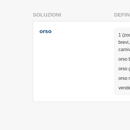
SOLUZIONI
DEFIN
orso
1 (zo
brevi
carniv
orso 
orso g
orso 
vende