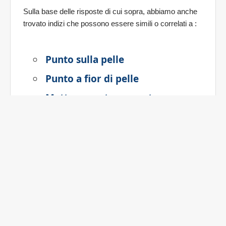
Sulla base delle risposte di cui sopra, abbiamo anche
trovato indizi che possono essere simili o correlati a
:
Punto sulla pelle
Punto a fior di pelle
Mettere punto su punto
Forellino sulla pelle
Forellini sulla pelle
C'è un proverbio sulla sua
pelle
Puntino indelebile sulla
pelle
Puntino sulla pelle