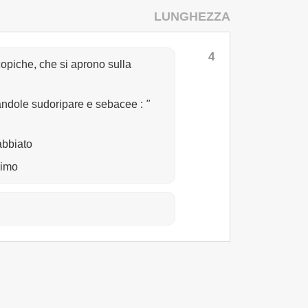
LUNGHEZZA
4
scopiche, che si aprono sulla
ghiandole sudoripare e sebacee
:
"
rabbiato
ssimo