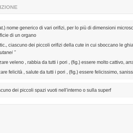
IZIONE
at.) nome generico di vari orifizi, per lo più di dimensioni micro
ficie di un organo
rtic., ciascuno dei piccoli orifizi della cute in cui sboccano le 
utanei "
are veleno , rabbia da tutti i pori , (fig.) essere molto cattivo, ar
are felicità , salute da tutti i pori , (fig.) essere felicissimo, sani
scuno dei piccoli spazi vuoti nell'interno o sulla superf