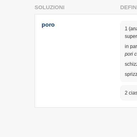
SOLUZIONI
DEFIN
poro
1 (an
super
in pa
pori c
schizz
sprizz
2 cia