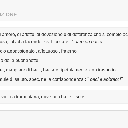
IZIONE
di amore, di affetto, di devozione o di deferenza che si compie 
osa, talvolta facendole schioccare
:
" dare un bacio "
cio appassionato , affettuoso , fraterno
cio della buonanotte
re , mangiare di baci , baciare ripetutamente, con trasporto
rmule di saluto, spec. nella corrispondenza
:
" baci e abbracci"
 rivolto a tramontana, dove non batte il sole