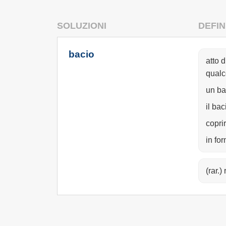
SOLUZIONI
DEFIN
bacio
atto 
qualc
un ba
il ba
copri
in fo
(rar.)