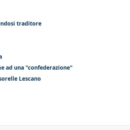
endosi traditore
a
me ad una "confederazione"
 sorelle Lescano