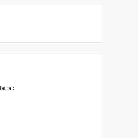
lati a
: