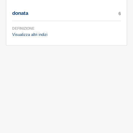
donata
6
DEFINIZIONE
Visualizza altri indizi