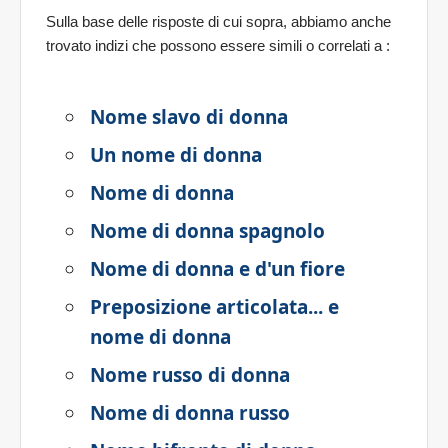
Sulla base delle risposte di cui sopra, abbiamo anche
trovato indizi che possono essere simili o correlati a
:
Nome slavo di donna
Un nome di donna
Nome di donna
Nome di donna spagnolo
Nome di donna e d'un fiore
Preposizione articolata... e
nome di donna
Nome russo di donna
Nome di donna russo