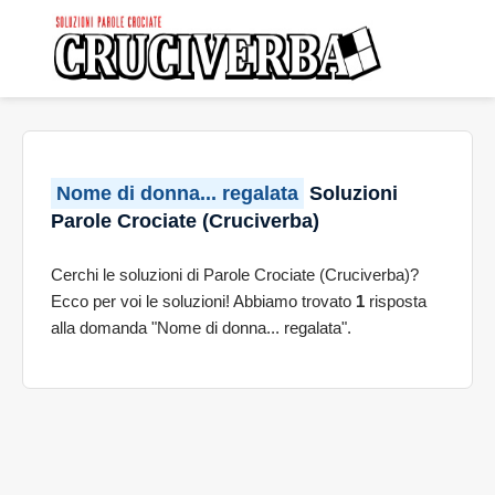
Nome di donna... regalata
Soluzioni
Parole Crociate (Cruciverba)
Cerchi le soluzioni di Parole Crociate (Cruciverba)?
Ecco per voi le soluzioni! Abbiamo trovato
1
risposta
alla domanda "Nome di donna... regalata".