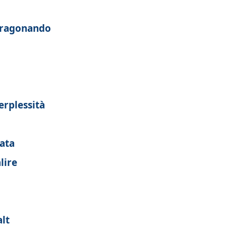
paragonando
erplessità
ata
lire
alt