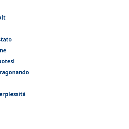
alt
stato
one
potesi
paragonando
erplessità