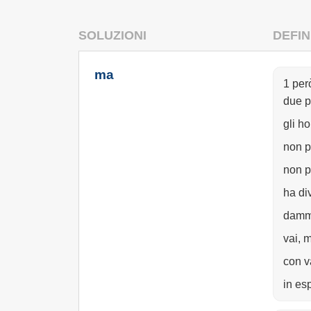
SOLUZIONI
DEFIN
ma
1 per
due p
gli h
non p
non p
ha di
damm
vai, m
con v
in es