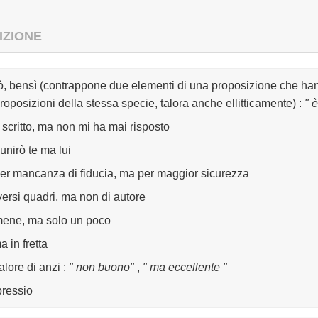
IZIONE
ò, bensì (contrappone due elementi di una proposizione che hann
roposizioni della stessa specie, talora anche ellitticamente)
:
" 
o scritto, ma non mi ha mai risposto
unirò te ma lui
er mancanza di fiducia, ma per maggior sicurezza
versi quadri, ma non di autore
ene, ma solo un poco
a in fretta
alore di anzi
:
" non buono"
,
" ma eccellente "
pressio