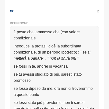
se
2
DEFINIZIONE
1 posto che, ammesso che (con valore
condizionale
introduce la protasi, cioè la subordinata
condizionale, di un periodo ipotetico)
:
" se si
metterà a parlare"
,
" non la finirà più "
se fossi in te, andrei in vacanza
se tu avessi studiato di più, saresti stato
promosso
se fosse dipeso da me, ora non ci troveremmo
a questo punto
se fossi stato più previdente, non ti saresti
trovato in quella situazione (o pop.
:
" se eri più