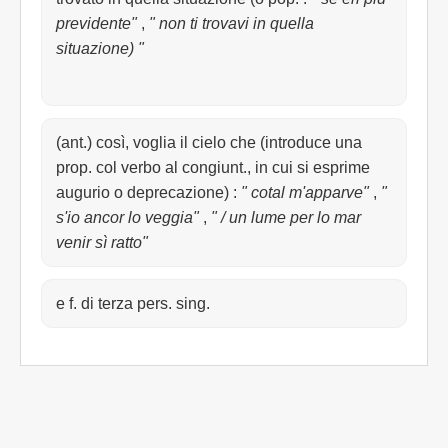
previdente"
,
" non ti trovavi in quella
situazione) "
(ant.) così, voglia il cielo che (introduce una
prop. col verbo al congiunt., in cui si esprime
augurio o deprecazione)
:
" cotal m'apparve"
,
"
s'io ancor lo veggia"
,
" / un lume per lo mar
venir sì ratto"
e f. di terza pers. sing.