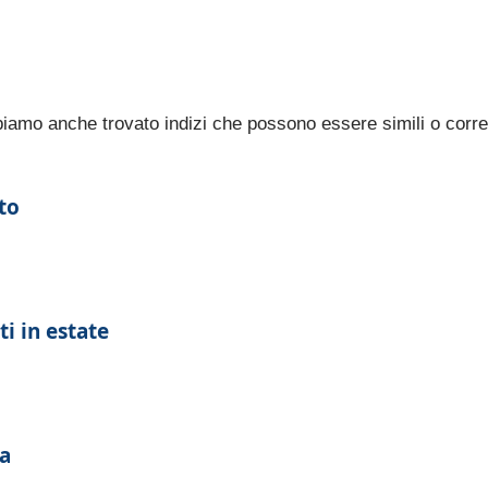
bbiamo anche trovato indizi che possono essere simili o corre
to
i in estate
a