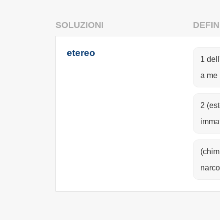
SOLUZIONI
DEFIN
etereo
1 dell
a me n
2 (est
immat
(chim.
narco