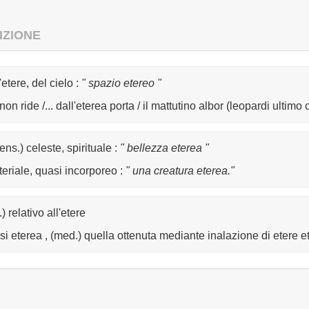
IZIONE
'etere, del cielo
:
" spazio etereo "
on ride /... dall'eterea porta / il mattutino albor (leopardi ultimo
ens.) celeste, spirituale
:
" bellezza eterea "
eriale, quasi incorporeo
:
" una creatura eterea."
) relativo all'etere
si eterea , (med.) quella ottenuta mediante inalazione di etere et