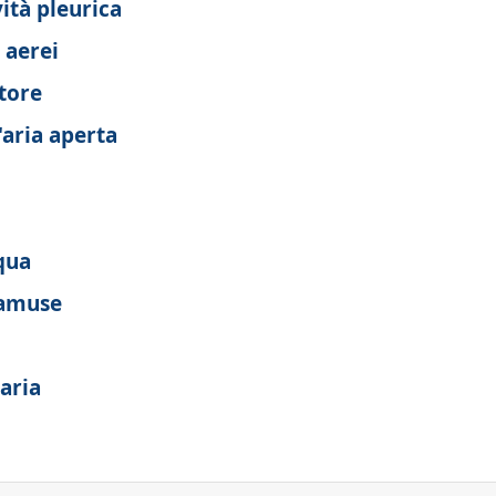
vità pleurica
i aerei
atore
'aria aperta
cqua
namuse
'aria